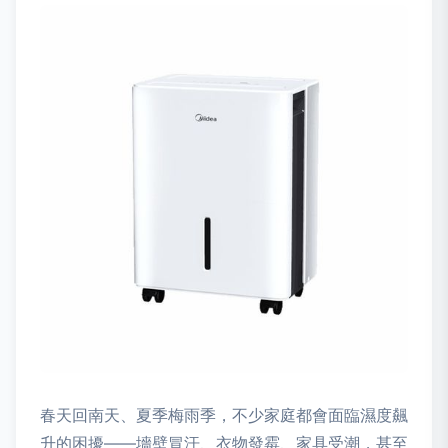
春天回南天、夏季梅雨季，不少家庭都會面臨濕度飆
升的困擾——墻壁冒汗、衣物發霉、家具受潮，甚至