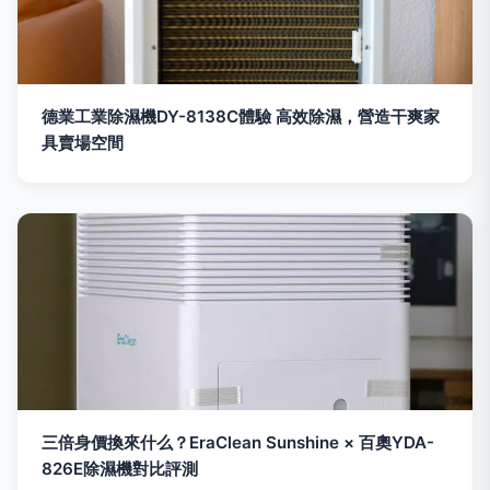
德業工業除濕機DY-8138C體驗 高效除濕，營造干爽家
具賣場空間
三倍身價換來什么？EraClean Sunshine × 百奧YDA-
826E除濕機對比評測