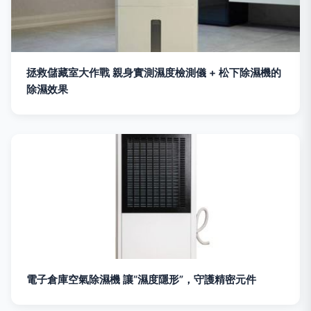
拯救儲藏室大作戰 親身實測濕度檢測儀 + 松下除濕機的
除濕效果
電子倉庫空氣除濕機 讓“濕度隱形”，守護精密元件