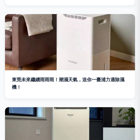
東莞未來繼續雨雨雨！潮濕天氣，送你一臺浦力適除濕
機！