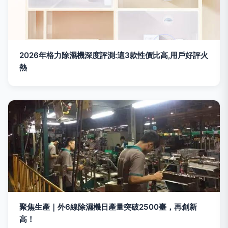
2026年格力除濕機深度評測:這3款性價比高,用戶好評火
熱
聚焦生產｜外6線除濕機日產量突破2500臺，再創新
高！