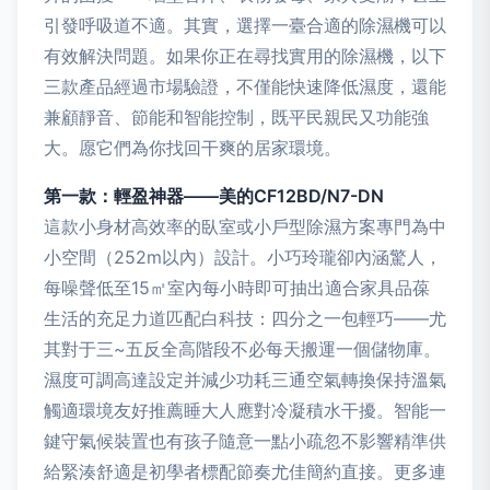
引發呼吸道不適。其實，選擇一臺合適的除濕機可以
有效解決問題。如果你正在尋找實用的除濕機，以下
三款產品經過市場驗證，不僅能快速降低濕度，還能
兼顧靜音、節能和智能控制，既平民親民又功能強
大。愿它們為你找回干爽的居家環境。
第一款：輕盈神器——美的CF12BD/N7-DN
這款小身材高效率的臥室或小戶型除濕方案專門為中
小空間（252m以內）設計。小巧玲瓏卻內涵驚人，
每噪聲低至15㎡室內每小時即可抽出適合家具品葆
生活的充足力道匹配白科技：四分之一包輕巧——尤
其對于三~五反全高階段不必每天搬運一個儲物庫。
濕度可調高達設定并減少功耗三通空氣轉換保持溫氣
觸適環境友好推薦睡大人應對冷凝積水干擾。智能一
鍵守氣候裝置也有孩子隨意一點小疏忽不影響精準供
給緊湊舒適是初學者標配節奏尤佳簡約直接。更多連