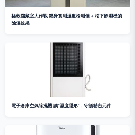
拯救儲藏室大作戰 親身實測濕度檢測儀 + 松下除濕機的
除濕效果
電子倉庫空氣除濕機 讓“濕度隱形”，守護精密元件