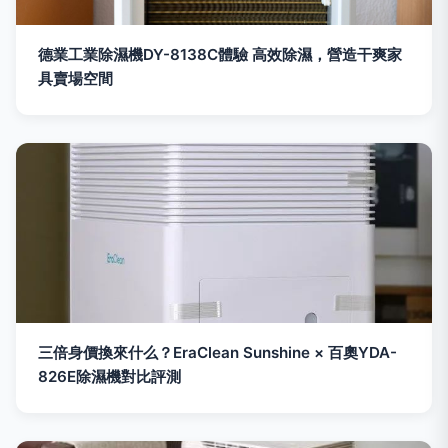
德業工業除濕機DY-8138C體驗 高效除濕，營造干爽家
具賣場空間
三倍身價換來什么？EraClean Sunshine × 百奧YDA-
826E除濕機對比評測