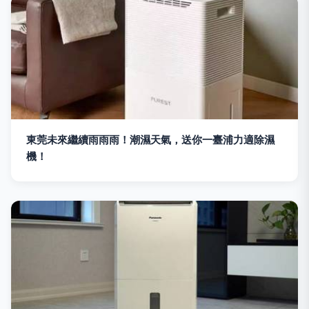
東莞未來繼續雨雨雨！潮濕天氣，送你一臺浦力適除濕
機！