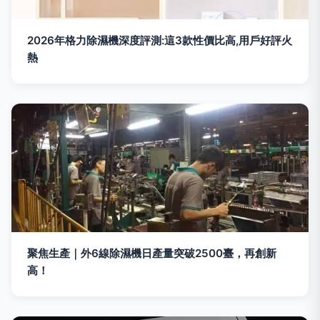
2026年格力除濕機深度評測:這3款性價比高,用戶好評火
熱
聚焦生產｜外6線除濕機日產量突破2500臺，再創新
高！